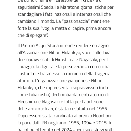
Da quindici anni è il direttore del TG La7 e di
seguitissimi Speciali e Maratone giornalistiche per
scandagliare i fatti nazionali e internazionali che
cambiano il mondo. La “passionaccia” mantiene
forte la sua “voglia matta di capire, prima ancora
che di spiegare”.
Il Premio Acqui Storia intende rendere omaggio
all’Associazione Nihon Hidankyo, voce collettiva
dei sopravvissuti di Hiroshima e Nagasaki, per il
coraggio, la dignità e la perseveranza con cui ha
custodito e trasmesso la memoria della tragedia
atomica. L’organizzazione giapponese Nihon
Hidankyō, che rappresenta i sopravvissuti (noti
come hibakusha) dei bombardamenti atomici di
Hiroshima e Nagasaki e lotta per l’abolizione
delle armi nucleari, è stata costituita nel 1956.
Dopo essere stata candidata al premio Nobel per
la pace dall’IPB negli anni 1985, 1994 e 2015, lo
ha infine ottenuto nel 2024 «per i suoi sforzi volti