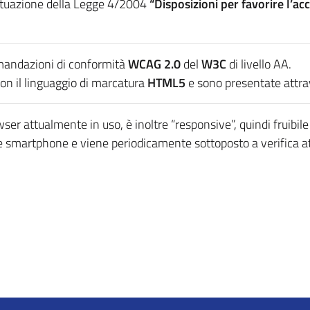
ttuazione della Legge 4/2004
“Disposizioni per favorire l’acc
comandazioni di conformità
WCAG 2.0
del
W3C
di livello AA.
con il linguaggio di marcatura
HTML5
e sono presentate attraver
owser attualmente in uso, è inoltre “responsive”, quindi fruibi
 e smartphone e viene periodicamente sottoposto a verifica at