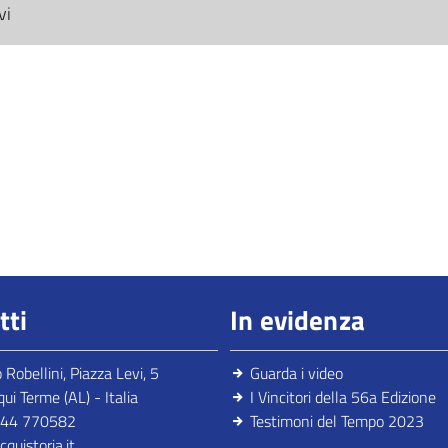
vi
tti
In evidenza
Robellini, Piazza Levi, 5
Guarda i video
i Terme (AL) - Italia
I Vincitori della 56a Edizione
144 770582
Testimoni del Tempo 2023
quistoria.it