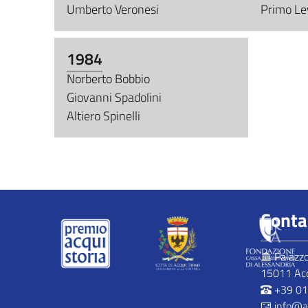
Umberto Veronesi
Primo Le
1984
Norberto Bobbio
Giovanni Spadolini
Altiero Spinelli
Conta
Palazzo 
15011 Acqu
+39 0
info@ac