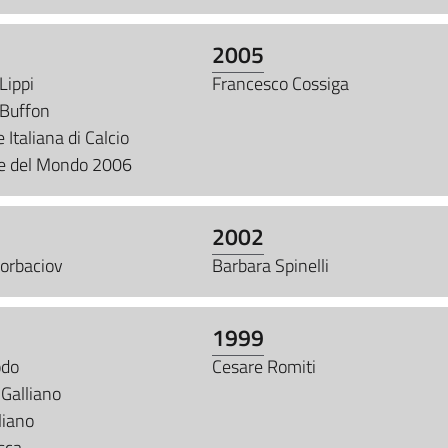
2005
Lippi
Francesco Cossiga
 Buffon
 Italiana di Calcio
e del Mondo 2006
2002
Gorbaciov
Barbara Spinelli
1999
odo
Cesare Romiti
Galliano
liano
sca