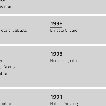
Venturi
1996
esa di Calcutta
Ernesto Olivero
1993
gi
Non assegnato
el Buono
ttori
1991
lantini
Natalia Ginzburg