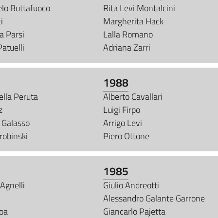
elo Buttafuoco
Rita Levi Montalcini
i
Margherita Hack
a Parsi
Lalla Romano
atuelli
Adriana Zarri
1988
ella Peruta
Alberto Cavallari
z
Luigi Firpo
 Galasso
Arrigo Levi
robinski
Piero Ottone
1985
Agnelli
Giulio Andreotti
Alessandro Galante Garrone
Foa
Giancarlo Pajetta