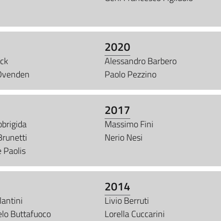
2020
uck
Alessandro Barbero
Ovenden
Paolo Pezzino
2017
obrigida
Massimo Fini
Brunetti
Nerio Nesi
 Paolis
2014
lantini
Livio Berruti
elo Buttafuoco
Lorella Cuccarini