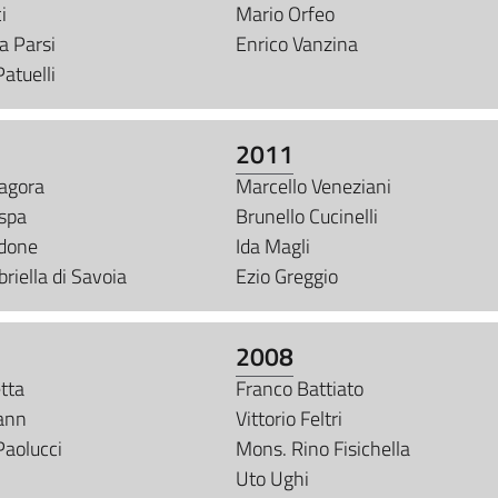
i
Mario Orfeo
a Parsi
Enrico Vanzina
atuelli
2011
tagora
Marcello Veneziani
spa
Brunello Cucinelli
rdone
Ida Magli
riella di Savoia
Ezio Greggio
2008
tta
Franco Battiato
kann
Vittorio Feltri
Paolucci
Mons. Rino Fisichella
Uto Ughi